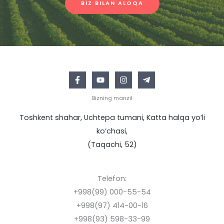
BIZ BILAN ALOQA
Bizning manzil
Toshkent shahar, Uchtepa tumani, Katta halqa yo’li
ko’chasi,
(Taqachi, 52)
Telefon:
+998(99) 000-55-54
+998(97) 414-00-16
+998(93) 598-33-99