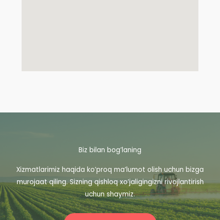
Biz bilan bog’laning
Xizmatlarimiz haqida ko’proq ma’lumot olish uchun bizga
murojaat qiling. Sizning qishloq xo’jaligingizni rivojlantirish
uchun shaymiz.