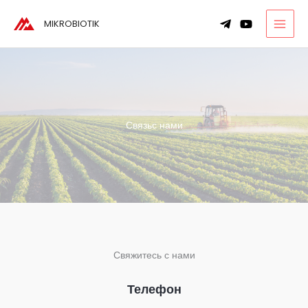
Перейти
MIKROBIOTIK
к
содержимому
Связьс нами
Свяжитесь с нами
Телефон