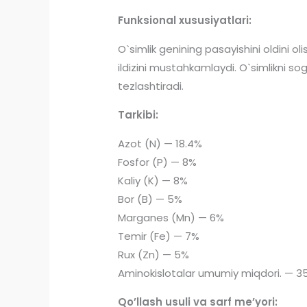
Funksional xususiyatlari:
O`simlik genining pasayishini oldini oli
ildizini mustahkamlaydi. O`simlikni so
tezlashtiradi.
Tarkibi:
Azot (N) — 18.4%
Fosfor (P) — 8%
Kaliy (K) — 8%
Bor (B) — 5%
Marganes (Mn) — 6%
Temir (Fe) — 7%
Rux (Zn) — 5%
Aminokislotalar umumiy miqdori. — 3
Qo’llash usuli va sarf me’yori: