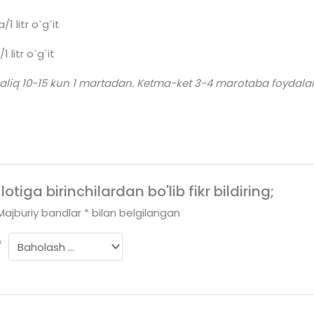
1 litr o`g`it
 litr o`g`it
raliq 10-15 kun 1 martadan. Ketma-ket 3-4 marotaba foydal
iga birinchilardan bo'lib fikr bildiring;
Majburiy bandlar
*
bilan belgilangan
*