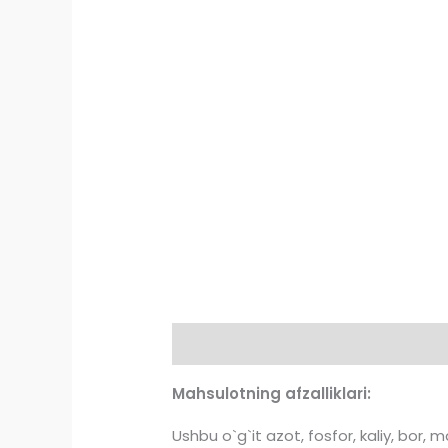
Tasnif
Sharhlar (0)
Mahsulotning afzalliklari:
Ushbu o`g`it azot, fosfor, kaliy, bor, 