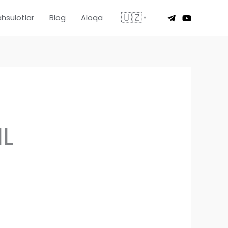
🇺🇿
hsulotlar
Blog
Aloqa
▾
IL