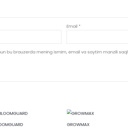
Email
*
uchun bu brauzerda mening ismim, email va saytim manzili saql
OOMGUARD
GROWMAX