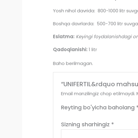
Yosh nihol davrida: 800-1000 litr suvga/
Boshqa davrlarda: 500-700 litr suvga/1
Eslatma:
Keyingi foydalanishdagi o
Qadoqlanishi:
1 litr
Baho berilmagan.
“UNIFERTIL&rdquo mahsulot
Email manzilingiz chop etilmaydi.
Reyting bo'yicha baholang
Sizning sharhingiz
*