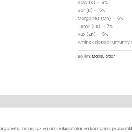
Kaliy (K) — 8%
Bor (B) — 5%
Marganes (Mn) — 6%
Temir (Fe) — 7%
Rux (Zn) — 5%
Aminokislotalar umumiy 
Bo'lim:
Mahsulotlar
marganets, temir, rux va aminokislotalar va kompleks probiotikla