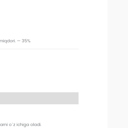
miqdori. — 35%
rni o`z ichiga oladi.