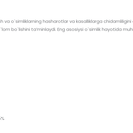
sh va o`simliklarning hasharotlar va kasalliklarga chidamliligini
g`lom bo`lishini taʼminlaydi. Eng asosiysi o`simlik hayotida mu
5%