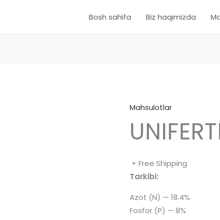
Bosh sahifa
Biz haqimizda
Ma
Mahsulotlar
UNIFERT
+ Free Shipping
Tarkibi:
Azot (N) — 18.4%
Fosfor (P) — 8%