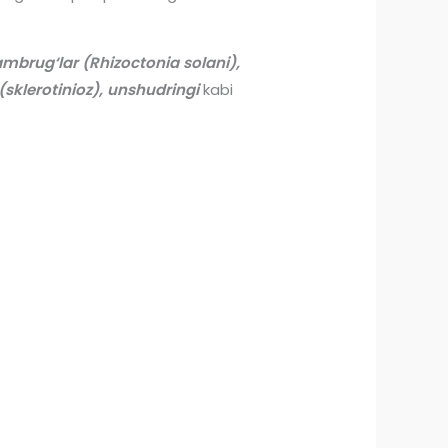
ambrug‘lar (Rhizoctonia solani),
 (sklerotinioz), unshudringi
kabi