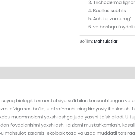
Trichoderma ligno
Bacillus subtilis
Achitqi zambrug’
va boshqa foydali
Bo'lim:
Mahsulotlar
yuq biologik fermentatsiya yo‘li bilan konsentrlangan va eks
zmi o‘ziga xos bo‘lib, u atrof-muhitning kimyoviy ifloslanishi tuf
hi kabu muammolarni yaxshilashga juda yaxshi ta’sir qiladi. U
rdan foydalanishni yaxshilash, ildizlarni mustahkamlash, kasalli
hbu mahsulot zararsiz, ekologik toza va uzoq muddatli ta’sirga