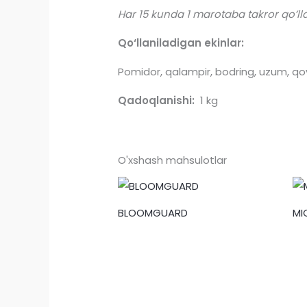
Har 15 kunda 1 marotaba takror qo’lla
Qo‘llaniladigan ekinlar:
Pomidor, qalampir, bodring, uzum, qovu
Qadoqlanishi:
1 kg
O'xshash mahsulotlar
BLOOMGUARD
MI