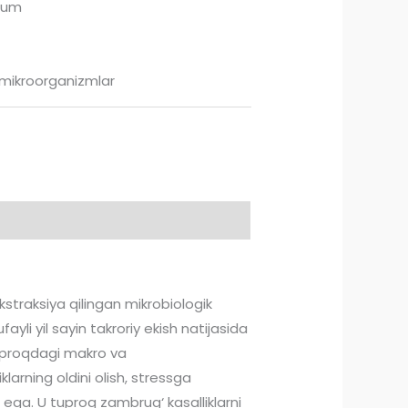
rum
 mikroorganizmlar
traksiya qilingan mikrobiologik
ayli yil sayin takroriy ekish natijasida
 tuproqdagi makro va
klarning oldini olish, stressga
 ega. U tuproq zambrug‘ kasalliklarni