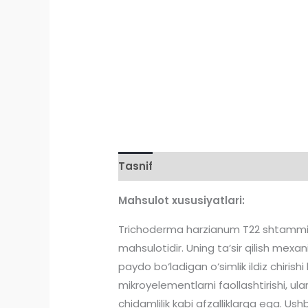
Tasnif
Sharhlar (0)
Mahsulot xususiyatlari:
Trichoderma harzianum T22 shtammi su
mahsulotidir. Uning ta’sir qilish mexani
paydo bo‘ladigan o‘simlik ildiz chiris
mikroyelementlarni faollashtirishi, ula
chidamlilik kabi afzalliklarga ega. Us