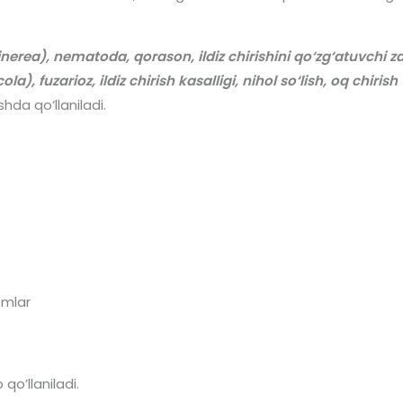
nerea), nematoda, qorason, ildiz chirishini qo‘zg‘atuvchi z
, fuzarioz, ildiz chirish kasalligi, nihol so‘lish, oq chirish
shda qo‘llaniladi.
zmlar
qo’llaniladi.