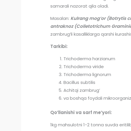
samarali nazorat qila oladi.
Masalan:
Kulrang mog‘or (Botrytis ci
antraknoz (Colletotrichum Graminicola)
zambrug‘li kasalliklarga qarshi kurashi
Tarkibi:
Trichoderma harzianum
Trichoderma viride
Trichoderma lignorum
Bacillus subtilis
Achitqi zambrug’
va boshqa foydali mikroorgani
Qo’llanishi va sarf me’yori:
1kg mahsulotni 1-2 tonna suvda eritilib 