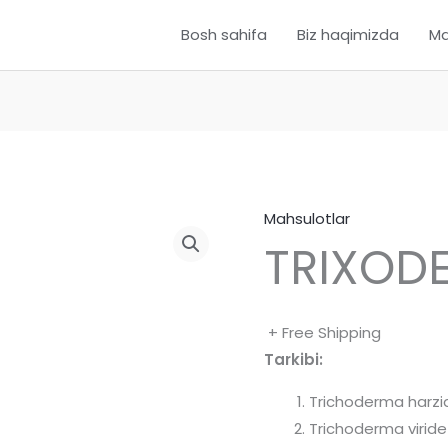
Bosh sahifa
Biz haqimizda
Ma
Mahsulotlar
TRIXOD
+ Free Shipping
Tarkibi:
Trichoderma harz
Trichoderma viride