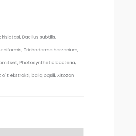
kislotasi, Bacillus subtilis,
icheniformis, Trichoderma harzanium,
nomitset, Photosynthetic bacteria,
o`t ekstrakti, baliq oqsili, Xitozan