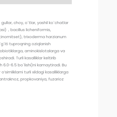
llar, choy, o`tlar, yashil ko`chatlar
hasi)，bacillus licheniformis,
aktinomitset), trixoderma harzianum
g`iti tuproqning oziqlanish
 Probiotiklarga, aminokislotalarga va
radi. Turli kasalliklar keltirib
 6.0-6.5 bo`lishi)ni kamaytiradi. Bu
ʼsimliklarni turli xildagi kasalliklarga
a, antraknoz, propkovaniya, fuzarioz