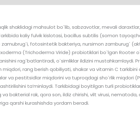
ik shaklidagi mahsulot bo`lib, sabzavotlar, mevali daraxtlar, gu
arkibida kaliy fulvik kislotasi, bacillus subtilis (somon tayoqc
tqi zamubrug`i, fotosintetik bakteriya, nursimon zamburug` (
xoderma (Trichoderma Viride) probiotiklari bo`lgan Rooter o`
ojlanishini rag`batlantiradi, o`simliklar ildizini mustahkamlaydi.
miqdori, rang berish qobiliyati, shakar va vitamin C tarkibini oshi
lar va pestitsidlar miqdorini va tuproqdagi sho`rlik miqdori (Ph
irilishini ta’minlaydi. Tarkibidagi boyitilgan turli probiotiklar o
 va bakterial rak, qora son, ildiz chirishi, vilt virusi, nematod
klariga qarshi kurashishda yordam beradi.