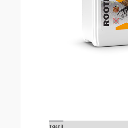
Tasnif
Qo'shimcha ma'lumot
S