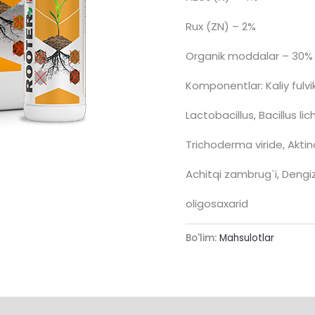
Rux (ZN) – 2%
Organik moddalar – 30%
Komponentlar: Kaliy fulvik 
Lactobacillus, Bacillus l
Trichoderma viride, Akti
Achitqi zambrug`i, Dengiz 
oligosaxarid
Bo'lim:
Mahsulotlar
harhlar (0)