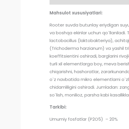
Mahsulot xususiyatlari:
Rooter suvda butunlay eriydigan suyuql
va boshqa ekinlar uchun qo`llaniladi. T
lactobacillus (laktobakteriya), achi
(Trichoderma harzianum) va yashil tri
koeffitsientini oshiradi, barglarini riv
turli xil elementlarga boy, meva berish 
chiqarishni, hashoratlar, zararkunanda
o`z navbatida mikro elementlarni o`zlasht
chidamliligini oshiradi. Jumladan: zang
so`lish, monilioz, parsha kabi kasalli
Tarkibi:
Umumiy fosfatlar (P2O5) – 20%