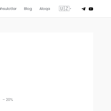
🇺🇿
hsulotlar
Blog
Aloqa
▾
) – 20%