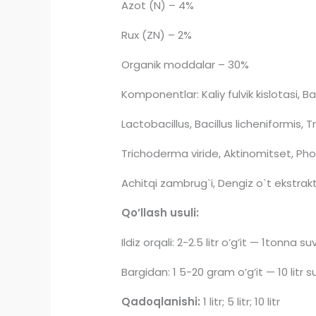
Azot (N) – 4%
Rux (ZN) – 2%
Organik moddalar – 30%
Komponentlar: Kaliy fulvik kislotasi, Bac
Lactobacillus, Bacillus licheniformis,
Trichoderma viride, Aktinomitset, Ph
Achitqi zambrug`i, Dengiz o`t ekstrakti
Qo’llash usuli:
Ildiz orqali: 2-2.5 litr o’g’it — 1tonna s
Bargidan: 1 5-20 gram o’g’it — 10 litr 
Qadoqlanishi:
1 litr; 5 litr; 10 litr