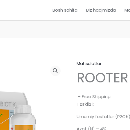
Bosh sahifa
Biz haqimizda
Ma
Mahsulotlar
ROOTER
+ Free Shipping
Tarkibi:
Umumiy fosfatlar (P2O5
Azot (N) – 4%