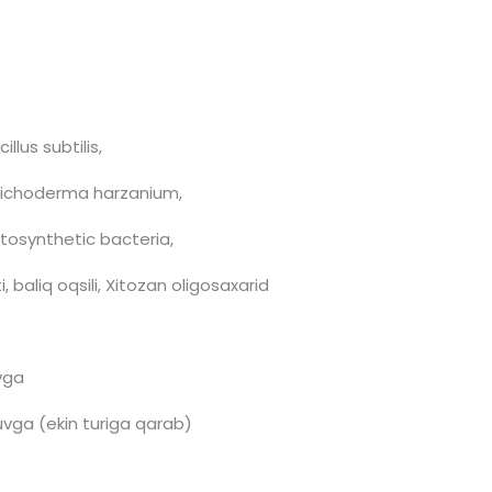
illus subtilis,
 Trichoderma harzanium,
otosynthetic bacteria,
, baliq oqsili, Xitozan oligosaxarid
uvga
suvga (ekin turiga qarab)