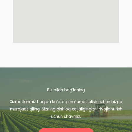
Biz bilan bog’laning
Xizmatlarimiz haqida ko’proq ma’lumot olish uchun bizga
murojaat qiling. Sizning qishloq xo’jaligingizni rivojlantirish
uchun shaymiz.